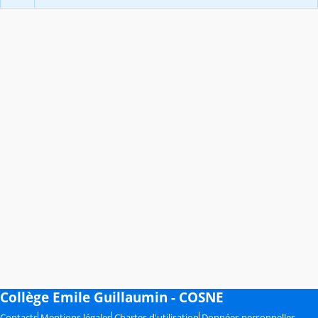
Collège Emile Guillaumin - COSNE
Contacts
Mentions légales
Chartes d'utilisation
Données personnelles