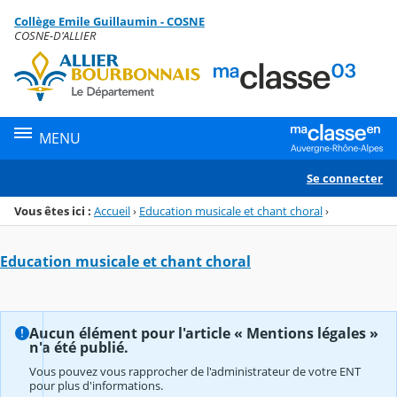
Panneau de gestion des cookies
Collège Emile Guillaumin - COSNE
Menu de la rubrique
Contenu
COSNE-D'ALLIER
MENU
Se connecter
Vous êtes ici :
Accueil
›
Education musicale et chant choral
›
Education musicale et chant choral
Aucun élément pour l'article « Mentions légales »
n'a été publié.
Vous pouvez vous rapprocher de l'administrateur de votre ENT
pour plus d'informations.